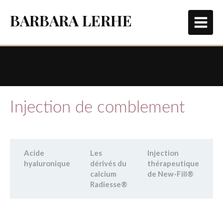
BARBARA LERHE
Injection de comblement
Acide
Les
Injection
hyaluronique
dérivés du
thérapeutique
calcium
de New-Fill®
Radiesse®